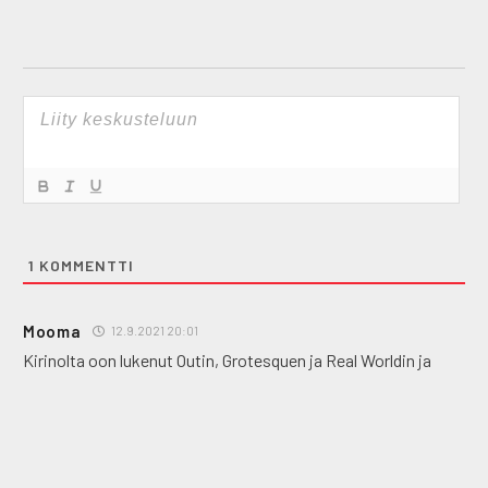
1
KOMMENTTI
Mooma
12.9.2021 20:01
Kirinolta oon lukenut Outin, Grotesquen ja Real Worldin ja
kaikki tekivät vaikutuksen! Mietinkin miksei näitä ole
suomennettu.. Olisiko aihetta? 🙂
Vastaa