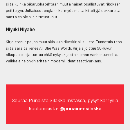
siitä kuinka pikaruokatehtaan muuta naiset osallistuvat rikoksen
peittelyyn. Julkaissut englanniksi myös muita kiiteltyjä dekkareita
mutta en ole niihin tutustunut.
Miyuki Miyabe
Kirjoittanut paljon muutakin kuin rikoskirjallisuutta. Tunnetuin teos
siltä saralta lienee All She Was Worth. Kirja sijoittuu 90-luvun
alkupuolelle ja tuntuu ehkä nykylukijasta hieman vanhentuneelta,
vaikka aihe onkin erittäin moderni, identiteettivarkaus.
Seuraa Punaista Silakka Instassa, pysyt kärryillä
kuulumisista:
@punainensilakka