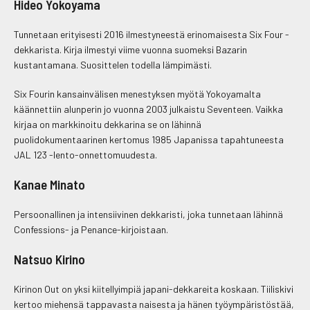
Hideo Yokoyama
Tunnetaan erityisesti 2016 ilmestyneestä erinomaisesta Six Four -
dekkarista. Kirja ilmestyi viime vuonna suomeksi Bazarin
kustantamana. Suosittelen todella lämpimästi.
Six Fourin kansainvälisen menestyksen myötä Yokoyamalta
käännettiin alunperin jo vuonna 2003 julkaistu Seventeen. Vaikka
kirjaa on markkinoitu dekkarina se on lähinnä
puolidokumentaarinen kertomus 1985 Japanissa tapahtuneesta
JAL 123 -lento-onnettomuudesta.
Kanae Minato
Persoonallinen ja intensiivinen dekkaristi, joka tunnetaan lähinnä
Confessions- ja Penance-kirjoistaan.
Natsuo Kirino
Kirinon Out on yksi kiitellyimpiä japani-dekkareita koskaan. Tiiliskivi
kertoo miehensä tappavasta naisesta ja hänen työympäristöstää,