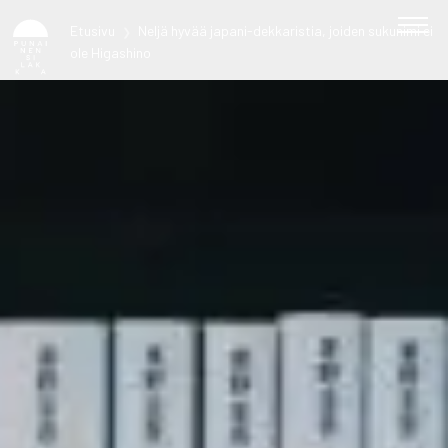
Etusivu
Neljä hyvää japani-dekkaristia, joiden sukunimi ei
❯
ole Higashino