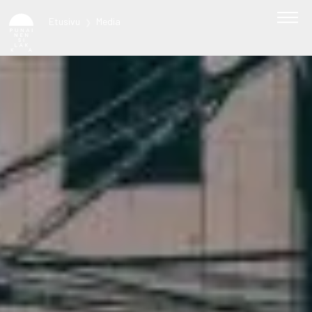
Etusivu
Media
❯