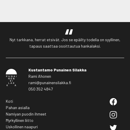
Nyt tarkkana, herrat etsivät. Jos se epäilty todella on syyllinen,
tapaus saattaa osoittautua hankalaksi.
Kustantamo Punainen Silakka
Rami Ahonen
rami@punainensilakka.fi
050 352 4847
Koti
Pahan asialla
Namiyan puodin ihmeet
Myrkyllinen liitto
Uskollinen naapuri