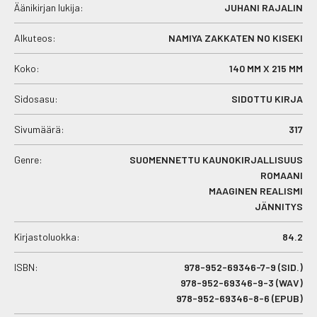
Äänikirjan lukija:
JUHANI RAJALIN
Alkuteos:
NAMIYA ZAKKATEN NO KISEKI
Koko:
140 MM X 215 MM
Sidosasu:
SIDOTTU KIRJA
Sivumäärä:
317
Genre:
SUOMENNETTU KAUNOKIRJALLISUUS
ROMAANI
MAAGINEN REALISMI
JÄNNITYS
Kirjastoluokka:
84.2
ISBN:
978-952-69346-7-9 (SID.)
978-952-69346-9-3 (WAV)
978-952-69346-8-6 (EPUB)