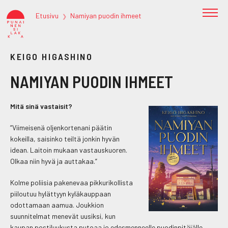
Etusivu
Namiyan puodin ihmeet
❯
KEIGO HIGASHINO
NAMIYAN PUODIN IHMEET
Mitä sinä vastaisit?
”Viimeisenä oljenkortenani päätin
kokeilla, saisinko teiltä jonkin hyvän
idean. Laitoin mukaan vastauskuoren.
Olkaa niin hyvä ja auttakaa.”
Kolme poliisia pakenevaa pikkurikollista
piiloutuu hylättyyn kyläkauppaan
odottamaan aamua. Joukkion
suunnitelmat menevät uusiksi, kun
kaupan postiluukusta putoaa jo edesmenneelle puodinpitäjälle