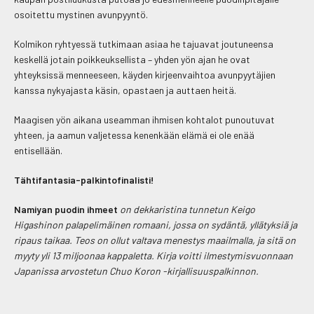
osoitettu mystinen avunpyyntö.
Kolmikon ryhtyessä tutkimaan asiaa he tajuavat joutuneensa
keskellä jotain poikkeuksellista – yhden yön ajan he ovat
yhteyksissä menneeseen, käyden kirjeenvaihtoa avunpyytäjien
kanssa nykyajasta käsin, opastaen ja auttaen heitä.
Maagisen yön aikana useamman ihmisen kohtalot punoutuvat
yhteen, ja aamun valjetessa kenenkään elämä ei ole enää
entisellään.
Tähtifantasia-palkintofinalisti!
Namiyan puodin ihmeet
on dekkaristina tunnetun Keigo
Higashinon palapelimäinen romaani, jossa on sydäntä, yllätyksiä ja
ripaus taikaa. Teos on ollut valtava menestys maailmalla, ja sitä on
myyty yli 13 miljoonaa kappaletta. Kirja voitti ilmestymisvuonnaan
Japanissa arvostetun Chuo Koron -kirjallisuuspalkinnon.