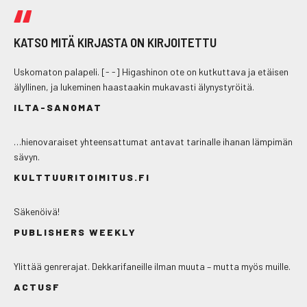
KATSO MITÄ KIRJASTA ON KIRJOITETTU
Uskomaton palapeli. [- -] Higashinon ote on kutkuttava ja etäisen
älyllinen, ja lukeminen haastaakin mukavasti älynystyröitä.
ILTA-SANOMAT
…hienovaraiset yhteensattumat antavat tarinalle ihanan lämpimän
sävyn.
KULTTUURITOIMITUS.FI
Säkenöivä!
PUBLISHERS WEEKLY
Ylittää genrerajat. Dekkarifaneille ilman muuta – mutta myös muille.
ACTUSF